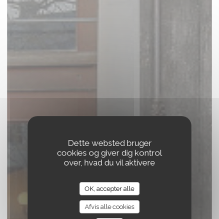
Dette websted bruger
cookies og giver dig kontrol
BISTROT DE
over, hvad du vil aktivere
L'ABBAYE , du coeur
à l'assiette
OK, accepter alle
Afvis alle cookies
|
PONTLEVOY