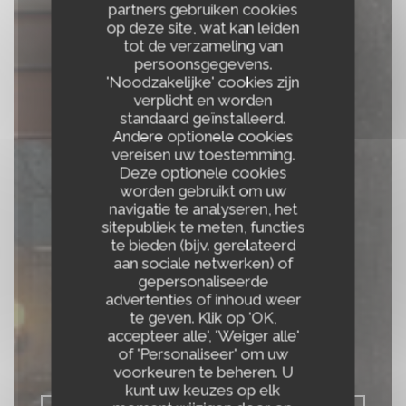
partners gebruiken cookies
op deze site, wat kan leiden
tot de verzameling van
persoonsgegevens.
'Noodzakelijke' cookies zijn
verplicht en worden
standaard geïnstalleerd.
Andere optionele cookies
vereisen uw toestemming.
Deze optionele cookies
worden gebruikt om uw
navigatie te analyseren, het
BISTROT DE
sitepubliek te meten, functies
te bieden (bijv. gerelateerd
L'ABBAYE , du coeur
aan sociale netwerken) of
gepersonaliseerde
à l'assiette
advertenties of inhoud weer
te geven. Klik op 'OK,
accepteer alle', 'Weiger alle'
MARKET CUISINE & WINE CELLAR
|
of 'Personaliseer' om uw
PONTLEVOY
voorkeuren te beheren. U
kunt uw keuzes op elk