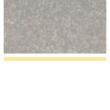
BISTROT DE L'ABBAYE ,
du coeur à l'assiette
Gelegen tegenover de sublieme en
spectaculaire Abdij van Pontlevoy, een