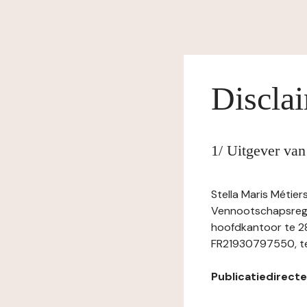
Discla
1/ Uitgever va
Stella Maris Métier
Vennootschapsregi
hoofdkantoor te 2
FR21930797550, te
Publicatiedirecteu