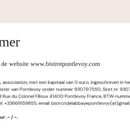
imer
n de website www.bistrotpontlevoy.com
s, association, met een kapitaal van 0 euro, ingeschreven in h
ster van Pontlevoy onder nummer 930797550, Siret nr. 9
8 Rue du Colonel Filloux 41400 Pontlevoy France, BTW-numme
l: +33669159855, email: bistrotdelabbayepontlevoy{at}gmai
r: - / -.