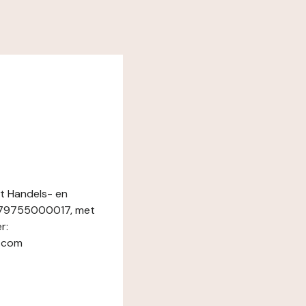
et Handels- en
3079755000017, met
r:
l.com