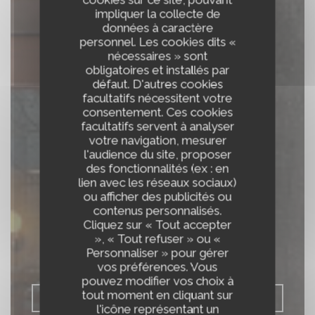
impliquer la collecte de
données à caractère
personnel. Les cookies dits «
nécessaires » sont
obligatoires et installés par
défaut. D'autres cookies
facultatifs nécessitent votre
consentement. Ces cookies
facultatifs servent à analyser
votre navigation, mesurer
BISTROT DE
l'audience du site, proposer
des fonctionnalités (ex : en
L'ABBAYE , du coeur
lien avec les réseaux sociaux)
ou afficher des publicités ou
à l'assiette
contenus personnalisés.
Cliquez sur « Tout accepter
», « Tout refuser » ou «
CUISINE DU MARCHÉ & CAVE À VINS
|
Personnaliser » pour gérer
PONTLEVOY
vos préférences. Vous
pouvez modifier vos choix à
tout moment en cliquant sur
RÉSERVER
l'icône représentant un