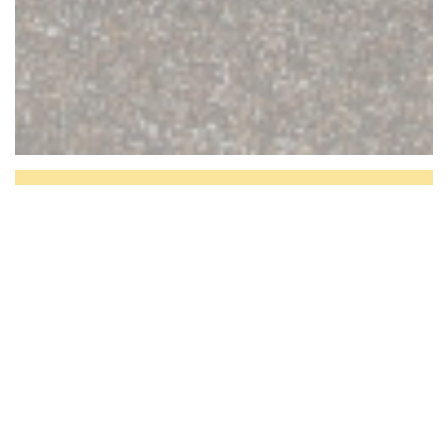
BISTROT DE L'ABBAYE ,
du coeur à l'assiette
Situé en face de la sublime et spectaculaire
Abbaye de Pontlevoy, village de charme en
plein cœur des châteaux de la Loire, le Bistrot
de l'Abbaye, dans un décor chaleureux et