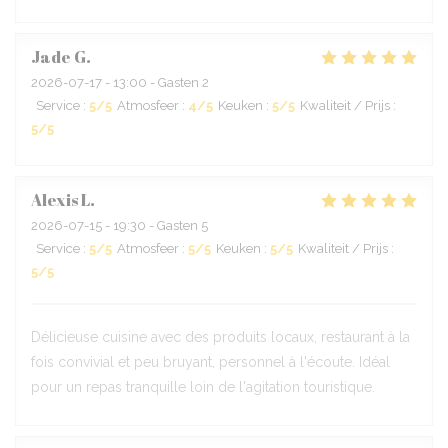
Jade
G
2026-07-17
- 13:00 - Gasten 2
Service
:
5
/5
Atmosfeer
:
4
/5
Keuken
:
5
/5
Kwaliteit / Prijs
:
5
/5
Alexis
L
2026-07-15
- 19:30 - Gasten 5
Service
:
5
/5
Atmosfeer
:
5
/5
Keuken
:
5
/5
Kwaliteit / Prijs
:
5
/5
Délicieuse cuisine avec des produits locaux, restaurant à la
fois convivial et peu bruyant, personnel à l'écoute. Idéal
pour un repas tranquille loin de l'agitation touristique.