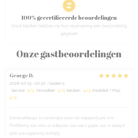
100% gecertificeerde beoordelingen
Onze klanten hebben na hun reservering een beoordeling
gegeven
Onze gastbeoordelingen
George
D
2026-07-15
- 20:30 - Gasten 2
Service
:
5
/5
Atmosfeer
:
5
/5
Keuken
:
4
/5
Kwaliteit / Prijs
:
5
/5
Επισκεφθήκαμε το εστιατόριο κατά την παραμονή μας στο
Pontlevoy και τόσο οι άνθρωποι όσο και ο χώρος και το φαγητό,
ήταν μια ευχάριστη έκπληξη.