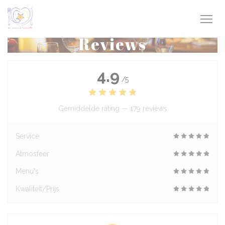
Cookies beheer paneel
Reviews
4.9
/5
Gemiddelde rating —
179 reviews
Service
Atmosfeer
Menu's
Kwaliteit/Prijs