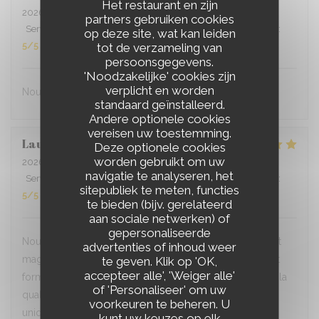
Het restaurant en zijn
2026-07-02
- 12:30 - Gasten 19
partners gebruiken cookies
Service
:
5
/5
Atmosfeer
:
5
/5
Keuken
:
5
/5
Kwaliteit / Prijs
:
op deze site, wat kan leiden
5
/5
tot de verzameling van
persoonsgegevens.
'Noodzakelijke' cookies zijn
verplicht en worden
Nous nous sommes régalés
standaard geïnstalleerd.
Andere optionele cookies
vereisen uw toestemming.
Lauri
R
Deze optionele cookies
worden gebruikt om uw
2026-07-01
- 19:30 - Gasten 2
navigatie te analyseren, het
Service
:
5
/5
Atmosfeer
:
5
/5
Keuken
:
5
/5
Kwaliteit / Prijs
:
sitepubliek te meten, functies
5
/5
te bieden (bijv. gerelateerd
aan sociale netwerken) of
gepersonaliseerde
Nous habitons tout près et venons souvent. Le cadre est
advertenties of inhoud weer
magnifique et le personnel ainsi que les bénévoles sont
te geven. Klik op 'OK,
accepteer alle', 'Weiger alle'
formidables. La cuisine maison est délicieuse (même si la
of 'Personaliseer' om uw
qualité est parfois inégale). C'est un endroit vraiment
voorkeuren te beheren. U
unique!
kunt uw keuzes op elk