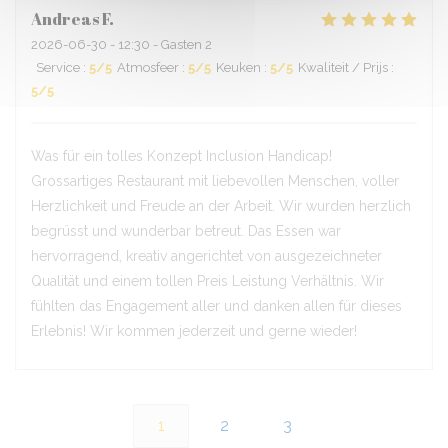
Andreas
F
2026-06-30
- 12:30 - Gasten 2
Service
:
5
/5
Atmosfeer
:
5
/5
Keuken
:
5
/5
Kwaliteit / Prijs
:
5
/5
Was für ein tolles Konzept Inclusion Handicap!
Grossartiges Restaurant mit liebevollen Menschen, voller
Herzlichkeit und Freude an der Arbeit. Wir wurden herzlich
begrüsst und wunderbar betreut. Das Essen war
hervorragend, kreativ angerichtet von ausgezeichneter
Qualität und einem tollen Preis Leistung Verhältnis. Wir
fühlten das Engagement aller und danken allen für dieses
Erlebnis! Wir kommen jederzeit und gerne wieder!
1
2
3