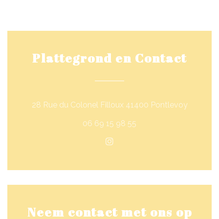
Plattegrond en Contact
((opent i
28 Rue du Colonel Filloux 41400 Pontlevoy
06 69 15 98 55
Instagram ((opent in een 
Neem contact met ons op