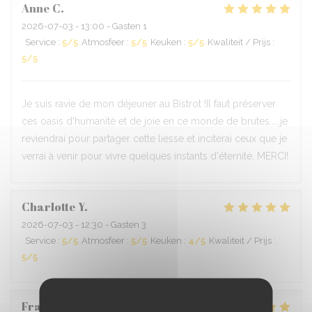
Anne
C
2026-07-03
- 13:00 - Gasten 1
Service
:
5
/5
Atmosfeer
:
5
/5
Keuken
:
5
/5
Kwaliteit / Prijs
:
5
/5
Je suis ravie de mon déjeuner au Bistrot !Il faut préserver
ces oasis d'humanité et de joie en ce monde de brutes.....je
reviendrai pour partager cette liesse et inciterai ceux que je
verrai à venir pour vivre quelques instants d'éternité. MERCI!
Charlotte
Y
2026-07-03
- 12:30 - Gasten 3
Service
:
5
/5
Atmosfeer
:
5
/5
Keuken
:
4
/5
Kwaliteit / Prijs
:
5
/5
Françoise
D