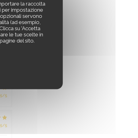
mportare la raccolta
ti per impostazione
s opzionali servono
nalità (ad esempio,
 Clicca su 'Accetta
care le tue scelte in
5
/5
pagine del sito.
5
/5
5
/5