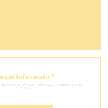
a nuova finestra))
 finestra))
mani informato
*
ter per ricevere comunicazioni personalizzate e offerte di marketing
via e-mail.