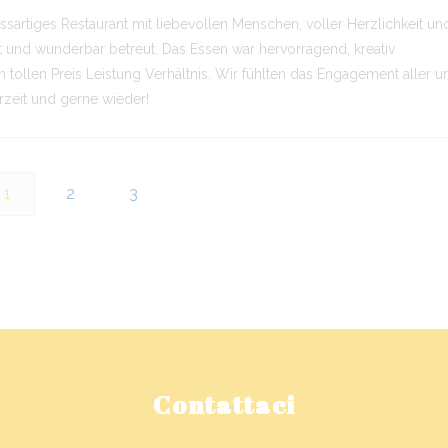
ssartiges Restaurant mit liebevollen Menschen, voller Herzlichkeit un
t und wunderbar betreut. Das Essen war hervorragend, kreativ
 tollen Preis Leistung Verhältnis. Wir fühlten das Engagement aller u
rzeit und gerne wieder!
1
2
3
Contattaci