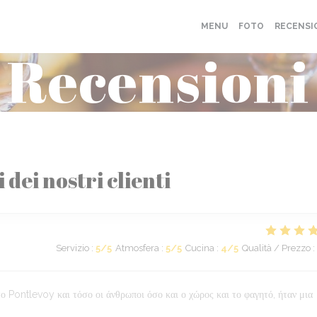
MENU
FOTO
RECENSI
Recensioni
i dei nostri clienti
Servizio
:
5
/5
Atmosfera
:
5
/5
Cucina
:
4
/5
Qualità / Prezzo
:
 Pontlevoy και τόσο οι άνθρωποι όσο και ο χώρος και το φαγητό, ήταν μια