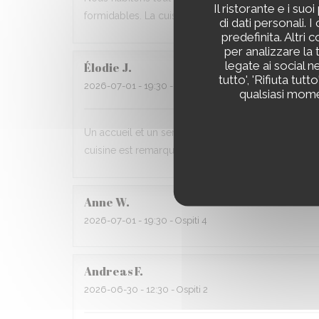
Il ristorante e i s
formidables. La cuisine maison est délicieuse (même 
di dati personali.
predefinita. Altri
per analizzare la 
legate ai social n
Élodie
J
tutto', 'Rifiuta tut
2026-07-01
- 19:30 - Ospiti 6
qualsiasi momen
Un accueil et un service toujours aussi chaleureux. U
cuisine est remarquable !!!
Anne
W
2026-07-01
- 19:30 - Ospiti 4
Andreas
F
2026-06-30
- 12:30 - Ospiti 2