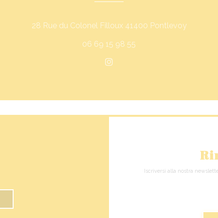
((apre un
28 Rue du Colonel Filloux 41400 Pontlevoy
06 69 15 98 55
Instagram ((apre una nuova
Ri
Iscriversi alla nostra newslet