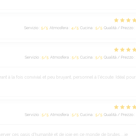
Servizio
:
5
/5
Atmosfera
:
4
/5
Cucina
:
5
/5
Qualità / Prezzo
:
Servizio
:
5
/5
Atmosfera
:
5
/5
Cucina
:
5
/5
Qualità / Prezzo
:
ant à la fois convivial et peu bruyant, personnel à l'écoute. Idéal pou
Servizio
:
5
/5
Atmosfera
:
5
/5
Cucina
:
5
/5
Qualità / Prezzo
:
éserver ces oasis d'humanité et de joie en ce monde de brutes.....je