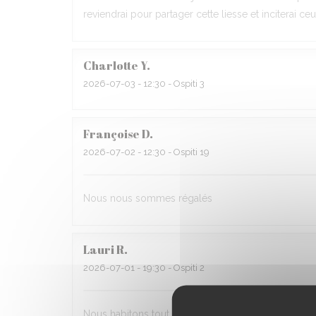
reviendrai pour partager cette liesse et inciterai ce
Charlotte
Y
2026-07-03
- 12:30 - Ospiti 3
Françoise
D
2026-07-02
- 12:30 - Ospiti 19
Nous nous sommes régalés
Lauri
R
2026-07-01
- 19:30 - Ospiti 2
Nous habitons tout près et venons souvent. Le cadr