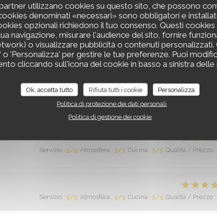
uoi partner utilizzano cookies su questo sito, che possono co
si la qualité est parfois inégale). C'est un endroit vraiment unique!
 I cookies denominati «necessari» sono obbligatori e installa
 cookies opzionali richiedono il tuo consenso. Questi cookie
tua navigazione, misurare l'audience del sito, fornire funzio
etwork) o visualizzare pubblicità o contenuti personalizzati.
to' o 'Personalizza' per gestire le tue preferenze. Puoi modifi
Servizio
:
5
/5
Atmosfera
:
5
/5
Cucina
:
5
/5
Qualità / Prezzo
:
to cliccando sull'icona del cookie in basso a sinistra delle 
Ok, accetta tutto
Rifiuta tutti i cookie
Personalizza
ne cuisine de qualité . Bravo à tous car votre travail en salle et en
Politica di protezione dei dati personali
Politica di gestione dei cookie
Servizio
:
5
/5
Atmosfera
:
5
/5
Cucina
:
5
/5
Qualità / Prezzo
:
Servizio
:
5
/5
Atmosfera
:
5
/5
Cucina
:
5
/5
Qualità / Prezzo
: