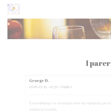
Personalizzazione delle tue scelte sui cookie
I parer
George
D
2026-07-15
- 20:30 - Ospiti 2
Επισκεφθήκαμε το εστιατόριο κατά την παραμονή μας στο
ευχάριστη έκπληξη.