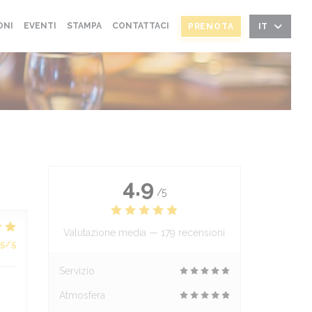
ONI
EVENTI
STAMPA
CONTATTACI
PRENOTA
IT
4.9
/5
Valutazione media —
179 recensioni
5
/5
Servizio
Atmosfera