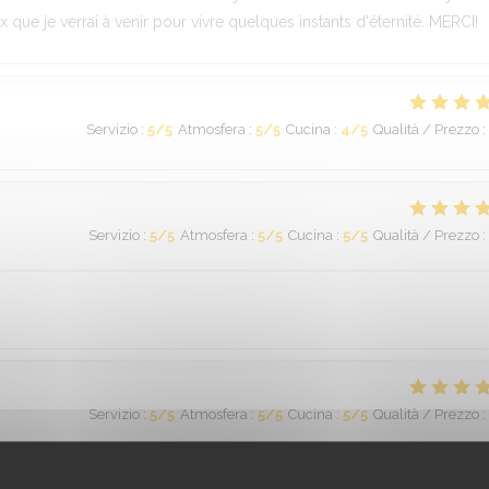
ux que je verrai à venir pour vivre quelques instants d'éternité. MERCI!
Servizio
:
5
/5
Atmosfera
:
5
/5
Cucina
:
4
/5
Qualità / Prezzo
:
Servizio
:
5
/5
Atmosfera
:
5
/5
Cucina
:
5
/5
Qualità / Prezzo
:
Servizio
:
5
/5
Atmosfera
:
5
/5
Cucina
:
5
/5
Qualità / Prezzo
:
e est magnifique et le personnel ainsi que les bénévoles sont