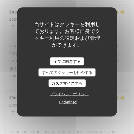
Lauri
R
2026-07-01
- 19:30 - ゲスト 2
当サイトはクッキーを利用し
サービス
:
5
/5
雰囲気
:
5
/5
メニュー
:
5
/5
品質-価格
:
5
/5
ております。お客様自身でク
ッキー利用の設定および管理
ができます。
Nous habitons tout près et venons souvent. Le cadre est
magnifique et le personnel ainsi que les bénévoles sont
formidables. La cuisine maison est délicieuse (même si la
全てに同意する
qualité est parfois inégale). C'est un endroit vraiment
すべてのクッキーを拒否する
unique!
カスタマイズする
プライバシーポリシー
Élodie
J
undefined
2026-07-01
- 19:30 - ゲスト 6
サービス
:
5
/5
雰囲気
:
5
/5
メニュー
:
5
/5
品質-価格
:
5
/5
Un accueil et un service toujours aussi chaleureux. Une