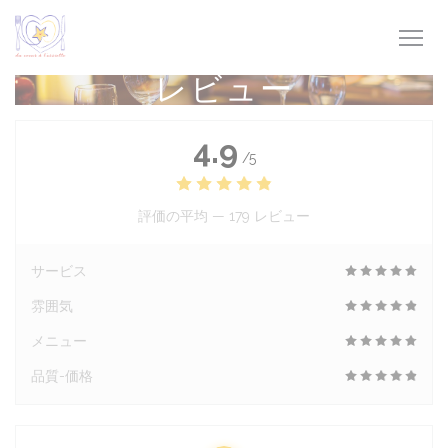
クッキー利用の管理について
レビュー
4.9
/5
評価の平均 —
179 レビュー
サービス
雰囲気
メニュー
品質-価格