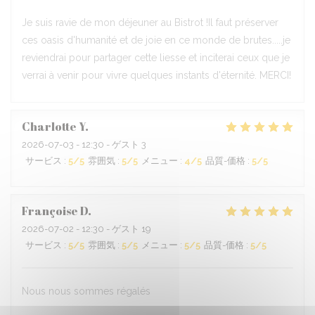
Je suis ravie de mon déjeuner au Bistrot !Il faut préserver
ces oasis d'humanité et de joie en ce monde de brutes.....je
reviendrai pour partager cette liesse et inciterai ceux que je
verrai à venir pour vivre quelques instants d'éternité. MERCI!
Charlotte
Y
2026-07-03
- 12:30 - ゲスト 3
サービス
:
5
/5
雰囲気
:
5
/5
メニュー
:
4
/5
品質-価格
:
5
/5
Françoise
D
2026-07-02
- 12:30 - ゲスト 19
サービス
:
5
/5
雰囲気
:
5
/5
メニュー
:
5
/5
品質-価格
:
5
/5
Nous nous sommes régalés