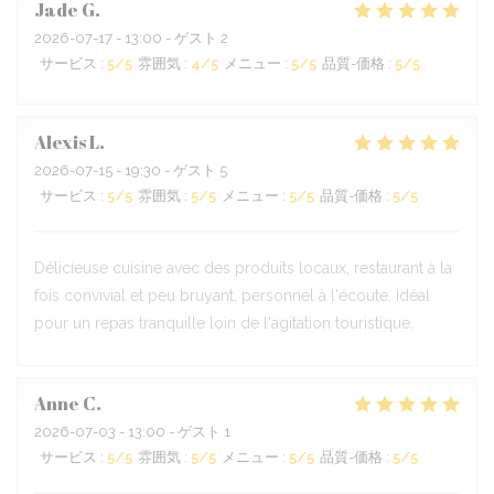
Jade
G
2026-07-17
- 13:00 - ゲスト 2
サービス
:
5
/5
雰囲気
:
4
/5
メニュー
:
5
/5
品質-価格
:
5
/5
Alexis
L
2026-07-15
- 19:30 - ゲスト 5
サービス
:
5
/5
雰囲気
:
5
/5
メニュー
:
5
/5
品質-価格
:
5
/5
Délicieuse cuisine avec des produits locaux, restaurant à la
fois convivial et peu bruyant, personnel à l'écoute. Idéal
pour un repas tranquille loin de l'agitation touristique.
Anne
C
2026-07-03
- 13:00 - ゲスト 1
サービス
:
5
/5
雰囲気
:
5
/5
メニュー
:
5
/5
品質-価格
:
5
/5