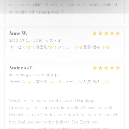
cuisine de qualité . Bravo à tous car votre travail en salle et
en cuisine est remarquable !!!
Anne
W
2026-07-01
- 19:30 - ゲスト 4
サービス
:
5
/5
雰囲気
:
5
/5
メニュー
:
5
/5
品質-価格
:
5
/5
Andreas
F
2026-06-30
- 12:30 - ゲスト 2
サービス
:
5
/5
雰囲気
:
5
/5
メニュー
:
5
/5
品質-価格
:
5
/5
Was für ein tolles Konzept Inclusion Handicap!
Grossartiges Restaurant mit liebevollen Menschen, voller
Herzlichkeit und Freude an der Arbeit. Wir wurden herzlich
begrüsst und wunderbar betreut. Das Essen war