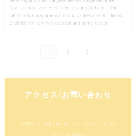
hervorragend, kreativ angerichtet von ausgezeichneter
Qualität und einem tollen Preis Leistung Verhältnis. Wir
fühlten das Engagement aller und danken allen für dieses
Erlebnis! Wir kommen jederzeit und gerne wieder!
1
2
3
アクセス/お問い合わせ
((新し
28 Rue du Colonel Filloux 41400 Pontlevoy
06 69 15 98 55