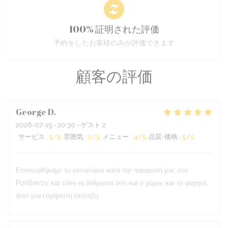
100% 証明された評価
予約をしたお客様のみが評価できます
顧客の評価
George
D
2026-07-15
- 20:30 - ゲスト 2
サービス
:
5
/5
雰囲気
:
5
/5
メニュー
:
4
/5
品質-価格
:
5
/5
Επισκεφθήκαμε το εστιατόριο κατά την παραμονή μας στο
Pontlevoy και τόσο οι άνθρωποι όσο και ο χώρος και το φαγητό,
ήταν μια ευχάριστη έκπληξη.