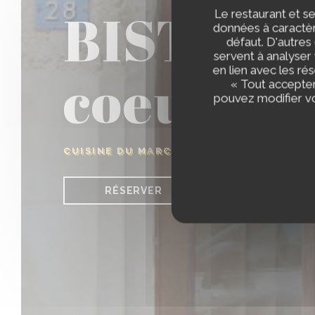
BISTROT 
Le restaurant et se
données à caractère
défaut. D'autres
servent à analyser 
coeur à l
en lien avec les ré
« Tout accepter
pouvez modifier vo
CUISINE DU MARCHÉ & CAVE À VINS
|
PO
RÉSERVER