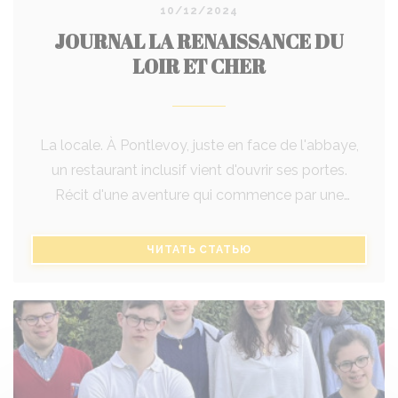
10/12/2024
JOURNAL LA RENAISSANCE DU
LOIR ET CHER
La locale. À Pontlevoy, juste en face de l'abbaye,
un restaurant inclusif vient d'ouvrir ses portes.
Récit d'une aventure qui commence par une
maisonnée pour des jeunes handicapés.
((ОТКРЫВАЕТСЯ В НОВ
ЧИТАТЬ СТАТЬЮ