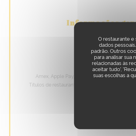
Informações ger
O restaurante e 
dados pessoais.
Tipo de empresa
padrão. Outros coo
para analisar sua
relacionadas às re
Métodos de pagamento
aceitar tudo', 'Rec
suas escolhas a q
Amex, Apple Pay, Ticket Restaurante, Paga
Títulos de restaurante (somente almoço), Dinhe
Cartão Azul