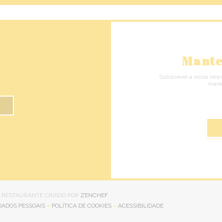
Mante
Subscrever a nossa news
marke
((ABRE NUMA NOVA JANELA))
DO RESTAURANTE CRIADO POR
ZENCHEF
DADOS PESSOAIS
POLÍTICA DE COOKIES
ACESSIBILIDADE
RE NUMA NOVA JANELA))
((ABRE NUMA NOVA JANELA))
((ABRE NUMA NOVA JANELA)