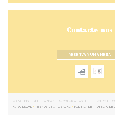
Contacte-nos
RESERVAR UMA MESA
© 2026 BISTROT DE L'ABBAYE , DU COEUR À L'ASSIETTE — WEBSITE 
AVISO LEGAL
TERMOS DE UTILIZAÇÃO
POLÍTICA DE PROTEÇÃO DE 
((ABRE NUMA NOVA JANELA))
((ABRE NUMA NOVA JANELA))
((AB