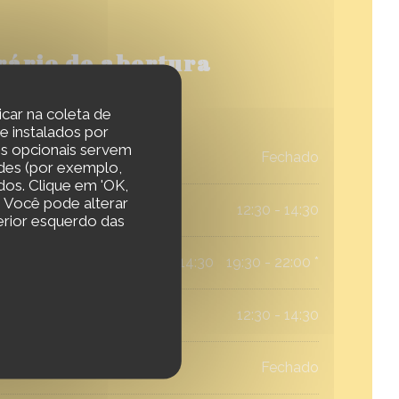
rário de abertura
icar na coleta de
e instalados por
es opcionais servem
Fechado
ades (por exemplo,
dos. Clique em 'OK,
s. Você pode alterar
12:30 - 14:30
erior esquerdo das
12:30 - 14:30
19:30 - 22:00 *
•
12:30 - 14:30
Fechado