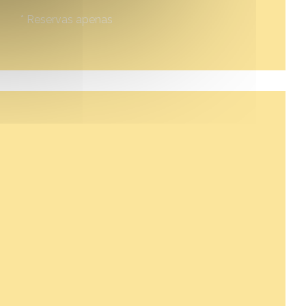
* Reservas apenas
uma nova janela))
a janela))