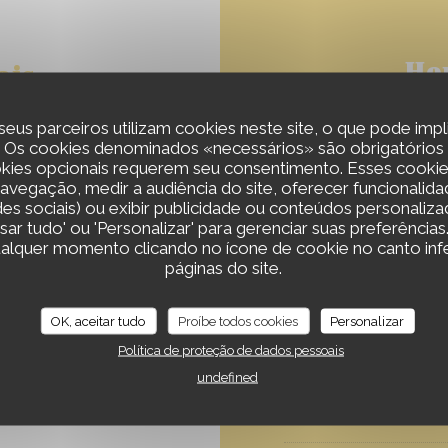
Ho
ais
seus parceiros utilizam cookies neste site, o que pode impl
 Os cookies denominados «necessários» são obrigatórios 
kies opcionais requerem seu consentimento. Esses cooki
Segunda-feira
 navegação, medir a audiência do site, oferecer funcionalid
des sociais) ou exibir publicidade ou conteúdos personaliza
usar tudo' ou 'Personalizar' para gerenciar suas preferência
Terça-feira
ualquer momento clicando no ícone de cookie no canto inf
mento sem contato,
páginas do site.
iro, American Express,
Quarta-feira
OK, aceitar tudo
Proíbe todos cookies
Personalizar
Política de proteção de dados pessoais
Qui
-
Sex
undefined
Sab
-
Dom