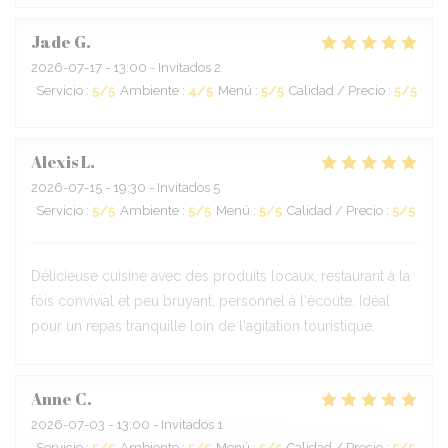
Jade
G
2026-07-17
- 13:00 - Invitados 2
Servicio
:
5
/5
Ambiente
:
4
/5
Menú
:
5
/5
Calidad / Precio
:
5
/5
Alexis
L
2026-07-15
- 19:30 - Invitados 5
Servicio
:
5
/5
Ambiente
:
5
/5
Menú
:
5
/5
Calidad / Precio
:
5
/5
Délicieuse cuisine avec des produits locaux, restaurant à la
fois convivial et peu bruyant, personnel à l'écoute. Idéal
pour un repas tranquille loin de l'agitation touristique.
Anne
C
2026-07-03
- 13:00 - Invitados 1
Servicio
:
5
/5
Ambiente
:
5
/5
Menú
:
5
/5
Calidad / Precio
:
5
/5