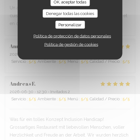
OK, aceptar todas
Un accueil et un service toujours aussi chaleureux. Une
Denegar todas las cookies
cuisine de qualité . Bravo à tous car votre travail en salle et
en cuisine est remarquable !!!
Personalizar
Política de protección de datos personales
Política de gestión de cookies
Anne
W
2026-07-01
- 19:30 - Invitados 4
Servicio
:
5
/5
Ambiente
:
5
/5
Menú
:
5
/5
Calidad / Precio
:
5
/5
Andreas
F
2026-06-30
- 12:30 - Invitados 2
Servicio
:
5
/5
Ambiente
:
5
/5
Menú
:
5
/5
Calidad / Precio
:
5
/5
Was für ein tolles Konzept Inclusion Handicap!
Grossartiges Restaurant mit liebevollen Menschen, voller
Herzlichkeit und Freude an der Arbeit. Wir wurden herzlich