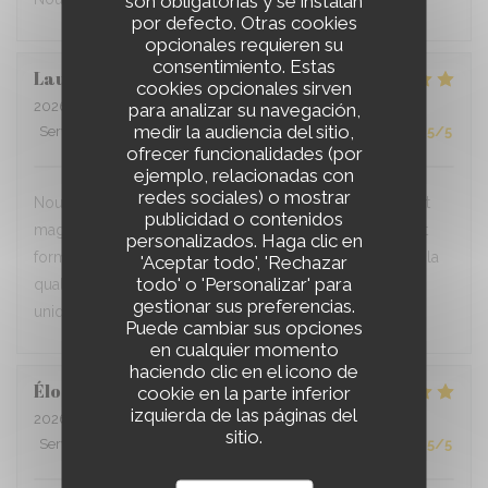
son obligatorias y se instalan
por defecto. Otras cookies
opcionales requieren su
consentimiento. Estas
Lauri
R
cookies opcionales sirven
2026-07-01
- 19:30 - Invitados 2
para analizar su navegación,
medir la audiencia del sitio,
Servicio
:
5
/5
Ambiente
:
5
/5
Menú
:
5
/5
Calidad / Precio
:
5
/5
ofrecer funcionalidades (por
ejemplo, relacionadas con
redes sociales) o mostrar
Nous habitons tout près et venons souvent. Le cadre est
publicidad o contenidos
magnifique et le personnel ainsi que les bénévoles sont
personalizados. Haga clic en
formidables. La cuisine maison est délicieuse (même si la
'Aceptar todo', 'Rechazar
todo' o 'Personalizar' para
qualité est parfois inégale). C'est un endroit vraiment
gestionar sus preferencias.
unique!
Puede cambiar sus opciones
en cualquier momento
haciendo clic en el icono de
Élodie
J
cookie en la parte inferior
izquierda de las páginas del
2026-07-01
- 19:30 - Invitados 6
sitio.
Servicio
:
5
/5
Ambiente
:
5
/5
Menú
:
5
/5
Calidad / Precio
:
5
/5