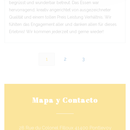
begrüsst und wunderbar betreut. Das Essen war
hervorragend, kreativ angerichtet von ausgezeichneter
Qualität und einem tollen Preis Leistung Verhältnis. Wir
fühlten das Engagement aller und danken allen für dieses
Erlebnis! Wir kommen jederzeit und gerne wieder!
1
2
3
Mapa y Contacto
((abre e
28 Rue du Colonel Filloux 41400 Pontlevoy