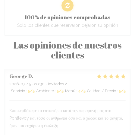
100% de opiniones comprobadas
Solo los clientes que reservaron dejaron su opinión
Las opiniones de nuestros
clientes
George
D
2026-07-15
- 20:30 - Invitados 2
Servicio
:
5
/5
Ambiente
:
5
/5
Menú
:
4
/5
Calidad / Precio
:
5
/5
Επισκεφθήκαμε το εστιατόριο κατά την παραμονή μας στο
Pontlevoy και τόσο οι άνθρωποι όσο και ο χώρος και το φαγητό,
ήταν μια ευχάριστη έκπληξη.