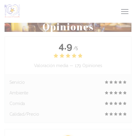
Personalización de sus opciones de cookies
Opiniones
4.9
/5
Valoración media —
179 Opiniones
Servicio
Ambiente
Comida
Calidad/Precio